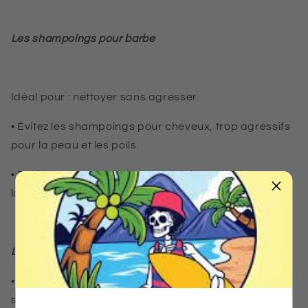
Les shampoings pour barbe
Idéal pour : nettoyer sans agresser.
•
Évitez les shampoings pour cheveux, trop agressifs
pour la peau et les poils.
•
Préférez un produit doux, spécialement conçu pour
la barbe, enrichi en agents hydratants.
Les peignes et brosses
•
Une brosse en poils naturels (comme le poil de
sanglier) aide à répartir l’huile et à éliminer les