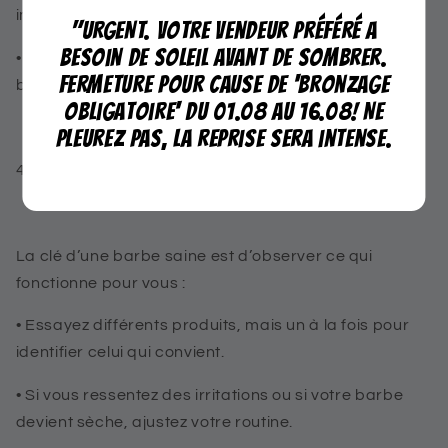
impuretés.
"URGENT. Votre vendeur préféré a
besoin de soleil avant de sombrer.
•
Un peigne en bois antistatique est parfait pour les
Fermeture pour cause de 'bronzage
barbes longues.
obligatoire' du 01.08 au 16.08! Ne
pleurez pas, la reprise sera intense.
4.
Testez et ajustez votre routine
La clé d’une barbe saine est d’observer ce qui
fonctionne pour vous :
•
Essayez différents produits, mais un à la fois pour
identifier celui qui convient.
•
Si vous ressentez des irritations ou si votre barbe
devient sèche, ajustez votre routine.