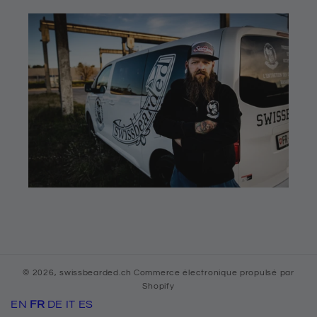
© 2026,
swissbearded.ch
Commerce électronique propulsé par
Shopify
EN
FR
DE
IT
ES