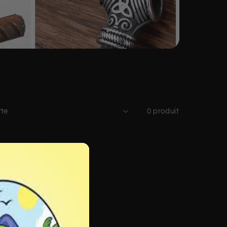
0 produit
er