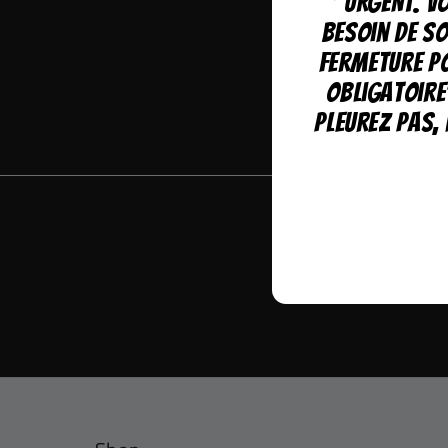
"URGENT. Vo
n
besoin de so
Fermeture p
:
obligatoire
pleurez pas, 
Suivez nos a