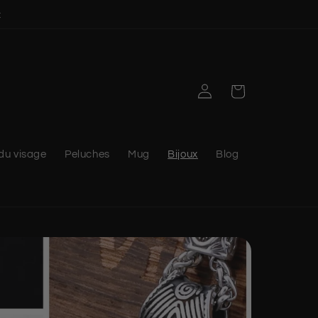
t
Connexion
Panier
du visage
Peluches
Mug
Bijoux
Blog