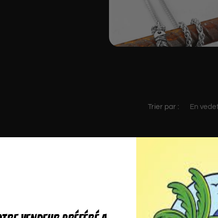
Trier par :
Aucun produit trouvé
tiliser moins de filtres ou
tout supprim