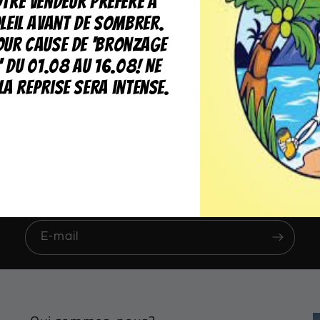
tre vendeur préféré a
leil avant de sombrer.
our cause de 'bronzage
' du 01.08 au 16.08! Ne
la reprise sera intense.
ventures en vous abonnant à notre notr
Et recevez nos offres spéciales en exclusivité.
E-mail