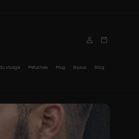
t
Connexion
Panier
du visage
Peluches
Mug
Bijoux
Blog