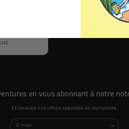
y - Shiner Gold
 CHF
el
ventures en vous abonnant à notre notr
Et recevez nos offres spéciales en exclusivité.
E-mail