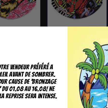
ade "Anler"-
Hair Pomade "Fury"-
hands
Scissorhands
ir de 17.00 CHF
Prix
À partir de 17.00 CHF
el
habituel
tre vendeur préféré a
leil avant de sombrer.
our cause de 'bronzage
' du 01.08 au 16.08! Ne
la reprise sera intense.