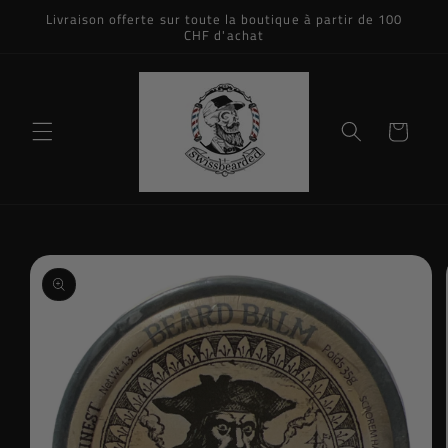
et
Livraison offerte sur toute la boutique à partir de 100
passer
CHF d'achat
au
contenu
Panier
Passer aux
informations
produits