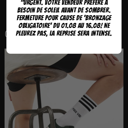
"URGENT. Votre vendeur préféré a
en 48H.
besoin de soleil avant de sombrer.
Fermeture pour cause de 'bronzage
obligatoire' du 01.08 au 16.08! Ne
Collections
pleurez pas, la reprise sera intense.