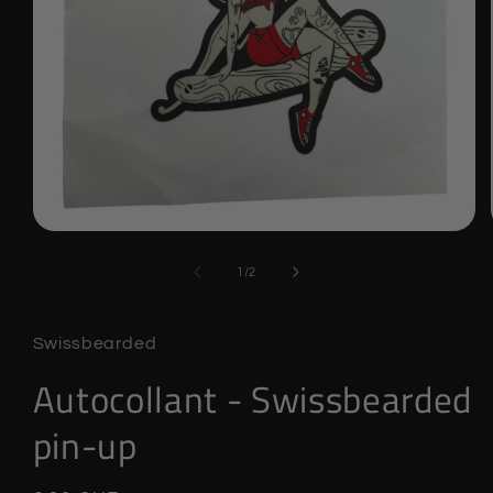
Ouvrir
le
média
de
1
/
2
1
dans
une
fenêtre
Swissbearded
modale
Autocollant - Swissbearded
pin-up