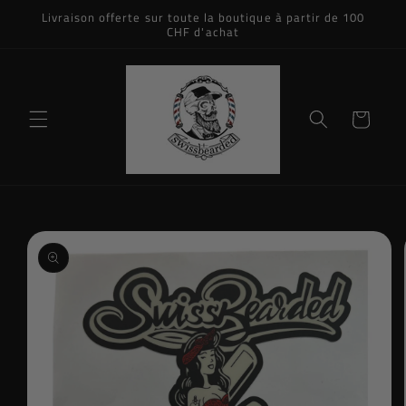
et
Livraison offerte sur toute la boutique à partir de 100
passer
CHF d'achat
au
contenu
Panier
Passer aux
informations
produits