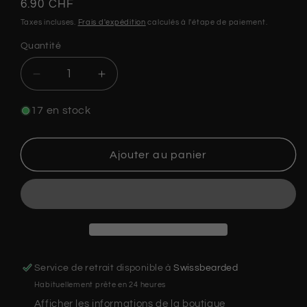
Prix
6.90 CHF
habituel
Taxes incluses.
Frais d'expédition
calculés à l'étape de paiement.
Quantité
Quantité
Réduire
Augmenter
la
la
quantité
quantité
17 en stock
de
de
Autocollant
Autocollant
-
-
Ajouter au panier
Swissbearded
Swissbearded
pin-
pin-
up
up
Service de retrait disponible à
Swissbearded
Habituellement prête en 24 heures
Afficher les informations de la boutique