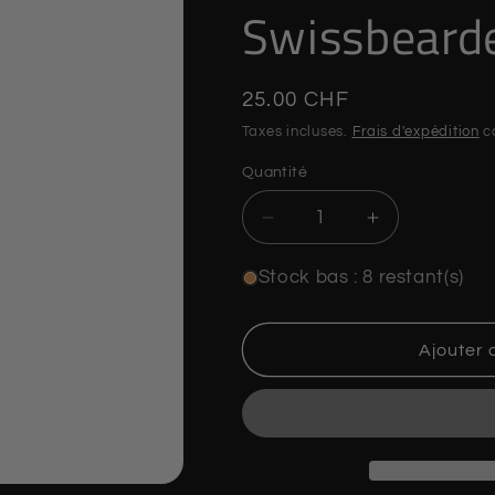
Swissbeard
Prix
25.00 CHF
habituel
Taxes incluses.
Frais d'expédition
ca
Quantité
Quantité
Réduire
Augmenter
la
la
quantité
quantité
Stock bas : 8 restant(s)
de
de
Blaireau
Blaireau
de
de
Ajouter 
rasage
rasage
-
-
Swissbearded
Swissbeard