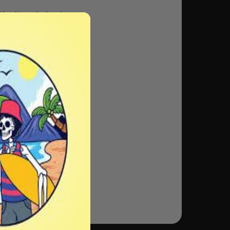
élection de barbu
n de vos