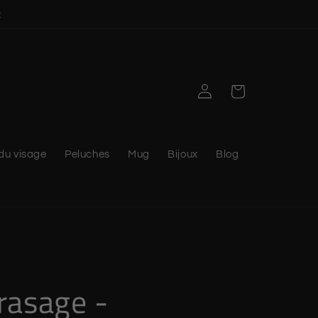
t
Connexion
Panier
du visage
Peluches
Mug
Bijoux
Blog
 rasage -