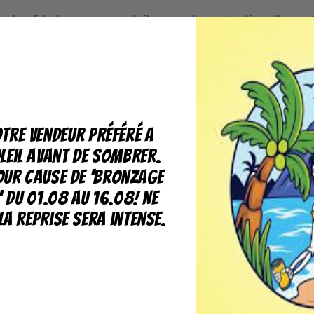
 et valide tous nos produits avec l'approbation d'une s
alisés
ons à vous offrir des conseils personnalisé en fonctio
oit via nos réseaux sociaux, mail ou de wattsapp
tre vendeur préféré a
leil avant de sombrer.
our cause de 'bronzage
t en oeuvre pour traiter vos
' du 01.08 au 16.08! Ne
la reprise sera intense.
les 48 heures