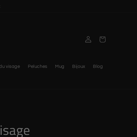
t
Connexion
Panier
du visage
Peluches
Mug
Bijoux
Blog
isage