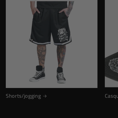
Shorts/jogging
Casq