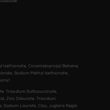
la boutique
l Isethionate, Cocamidopropyl Betaine,
loride, Sodium Methyl Isethionate,
uroy!
e. Trisodium Sulfosuccinate,
d, Zinc Dilaurate. Trisodium
, Sodium Laurate, Clay, Juglans Regia