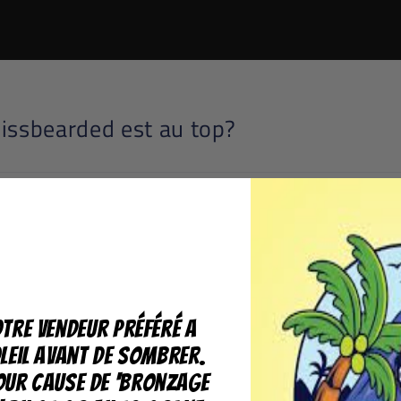
issbearded est au top?
u top car ...
ous efforçons d'être au plus proche de nos clients, que
ervices.
tre vendeur préféré a
 et valide tous nos produits avec l'approbation d'une s
leil avant de sombrer.
our cause de 'bronzage