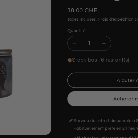
Prix
18.00 CHF
habituel
Taxes incluses.
Frais d'expédition
ca
Quantité
Quantité
Réduire
Augmenter
la
la
quantité
quantité
Stock bas : 6 restant(s)
de
de
Gommage
Gommage
visage
visage
Ajouter 
Acheter 
Service de retrait disponible à
Habituellement prête en 24 heur