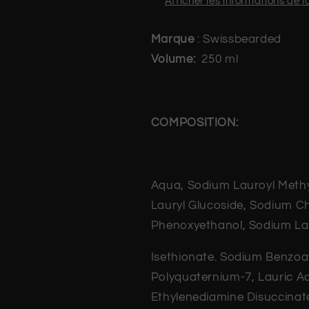
Afficher les informations de 
Marque
:
Swissbearded
Volume:
250 ml
COMPOSITION:
Aqua, Sodium Lauroyl Methy
Lauryl Glucoside, Sodium Ch
Phenoxyethanol, Sodium La
Isethionate. Sodium Benzoat
Polyquaternium-7, Lauric Aci
Ethylenediamine Disuccinate