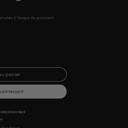
lculés à l'étape de paiement.
au panier
maintenant
Swissbearded
es