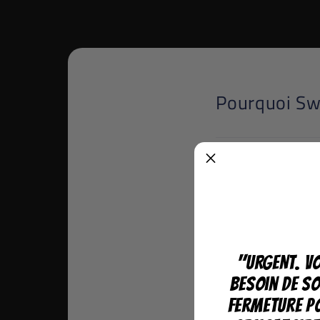
Pourquoi Sw
Nous sommes a
Parce que nous n
conseils ou nos s
Qualité
"URGENT. Vo
Nous avons testé
besoin de so
et barbier
Fermeture p