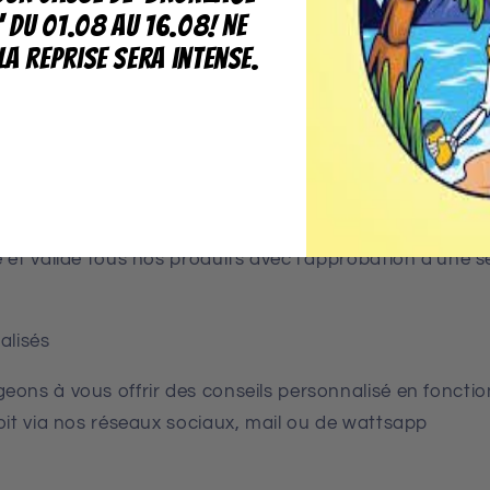
' du 01.08 au 16.08! Ne
la reprise sera intense.
u top car ...
ous efforçons d'être au plus proche de nos clients, que
ervices.
 et valide tous nos produits avec l'approbation d'une s
alisés
ons à vous offrir des conseils personnalisé en fonctio
oit via nos réseaux sociaux, mail ou de wattsapp