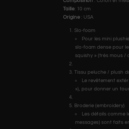
Composition
: Coton et mes
Taille
: 10 cm
Origine
: USA
Slo-foam
Pour les mini plushie
slo-foam dense pour le
squishy » (très mous /
Tissu peluche / plush 
Le revêtement extéri
»), pour donner un tou
Broderie (embroidery)
Les détails comme le
messages) sont faits e