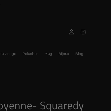
t
Connexion
Panier
du visage
Peluches
Mug
Bijoux
Blog
oyenne- Squaredy