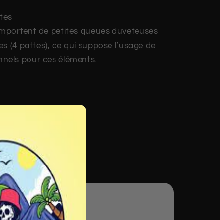
ttes
omportent de petites queues duveteuses
attes (4 pattes), ce qui suppose l’usage de
onnels pour ces éléments.