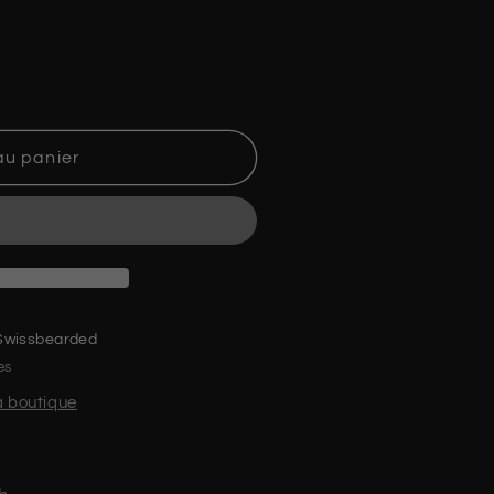
au panier
Swissbearded
es
la boutique