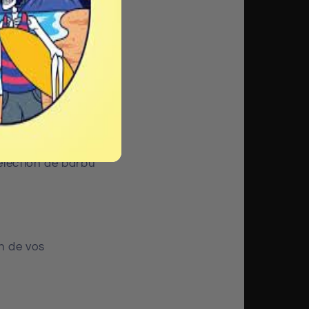
 ce soit par nos
élection de barbu
n de vos