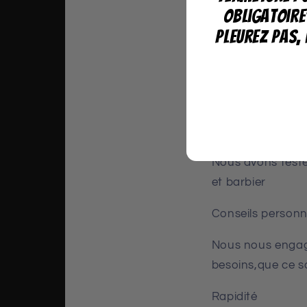
obligatoire
pleurez pas, 
Nous sommes a
Parce que nous n
conseils ou nos s
Qualité
Nous avons testé
et barbier
Conseils personn
Nous nous engage
besoins,que ce s
Rapidité