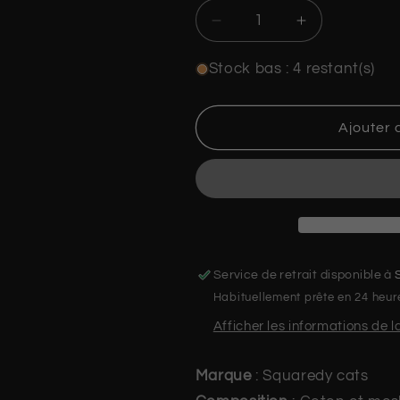
Réduire
Augmenter
la
la
quantité
quantité
Stock bas : 4 restant(s)
de
de
Peluches
Peluches
moyenne-
moyenne-
Ajouter 
Squaredy
Squaredy
cats
cats
Service de retrait disponible à
Habituellement prête en 24 heur
Afficher les informations de 
Marque
:
Squaredy cats