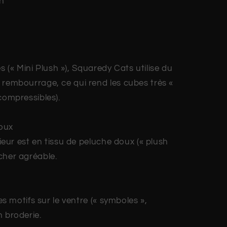
h
s (« Mini Plush »), Squaredy Cats utilise du
 rembourrage, ce qui rend les cubes très «
 compressibles).
doux
eur est en tissu de peluche doux (« plush
cher agréable.
s motifs sur le ventre (« symboles »,
n broderie.