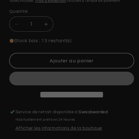
Taxes incluses.
Frais d'expédition
calculés à l'étape de paiement.
Quantité
Quantité
Réduire
Augmenter
la
la
quantité
quantité
Stock bas : 13 restant(s)
de
de
Rasoir
Rasoir
de
de
Ajouter au panier
barbier
barbier
-
-
Swissbearded
Swissbearded
Service de retrait disponible à
Swissbearded
Habituellement prête en 24 heures
Afficher les informations de la boutique