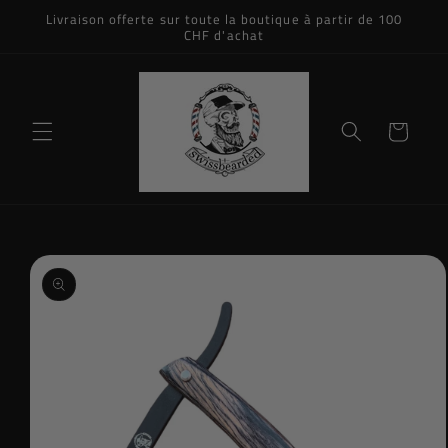
et
Livraison offerte sur toute la boutique à partir de 100
passer
CHF d'achat
au
contenu
Panier
Passer aux
informations
produits