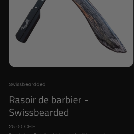
Ouvrir
le
média
1
Swissbeardded
dans
une
Rasoir de barbier -
fenêtre
modale
Swissbearded
Prix
25.00 CHF
habituel