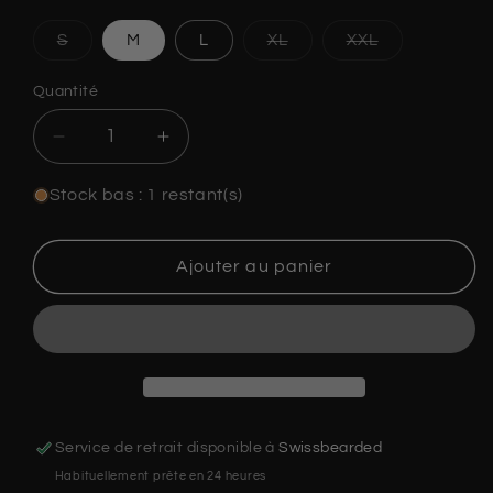
Variante
Variante
Variante
S
M
L
XL
XXL
épuisée
épuisée
épuisée
ou
ou
ou
indisponible
indisponible
indisponible
Quantité
Quantité
Réduire
Augmenter
la
la
quantité
quantité
Stock bas : 1 restant(s)
de
de
T-
T-
shirt
shirt
Ajouter au panier
Obscurity
Obscurity
-
-
Painful
Painful
Service de retrait disponible à
Swissbearded
Habituellement prête en 24 heures