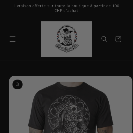
et
Livraison offerte sur toute la boutique à partir de 100
passer
CHF d'achat
au
contenu
Panier
Passer aux
informations
produits