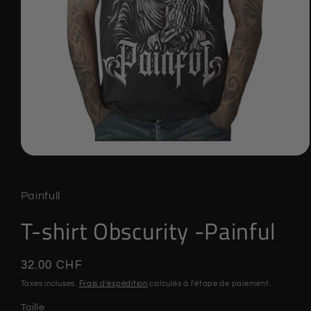
Ouvrir
le
média
1
Painfull
dans
une
T-shirt Obscurity -Painful
fenêtre
modale
Prix
32.00 CHF
habituel
Taxes incluses.
Frais d'expédition
calculés à l'étape de paiement.
Taille