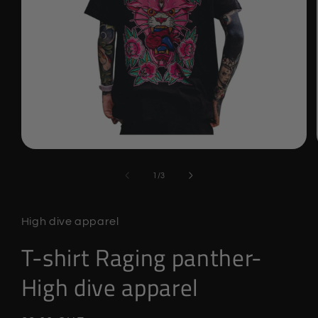
Ouvrir
le
média
de
1
/
3
1
dans
une
fenêtre
High dive apparel
modale
T-shirt Raging panther-
High dive apparel