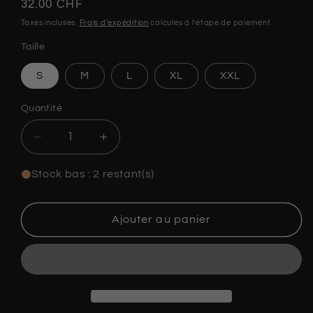
Prix
32.00 CHF
habituel
Taxes incluses.
Frais d'expédition
calculés à l'étape de paiement.
Taille
S
M
L
XL
XXL
Quantité
Quantité
Réduire
Augmenter
la
la
quantité
quantité
Stock bas : 2 restant(s)
de
de
T-
T-
shirt
shirt
Ajouter au panier
Raging
Raging
panther-
panther-
High
High
dive
dive
apparel
apparel