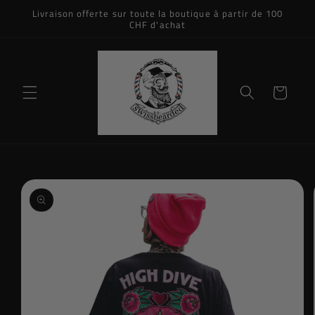
et
Livraison offerte sur toute la boutique à partir de 100
passer
CHF d'achat
au
contenu
Panier
Passer aux
informations
produits