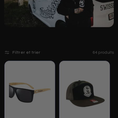
c
t
i
o
n
Filtrer et trier
64 produits
: