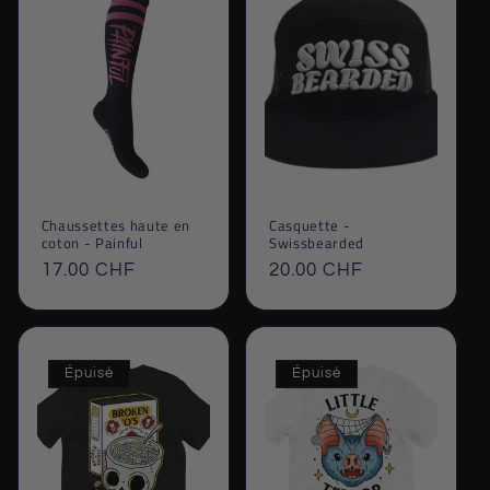
Chaussettes haute en
Casquette -
coton - Painful
Swissbearded
Prix
17.00 CHF
Prix
20.00 CHF
habituel
habituel
Épuisé
Épuisé