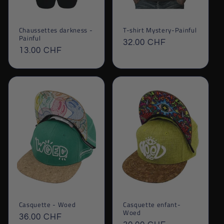
Chaussettes darkness -
T-shirt Mystery-Painful
Painful
Prix
32.00 CHF
Prix
13.00 CHF
habituel
habituel
Casquette - Woed
Casquette enfant-
Woed
Prix
36.00 CHF