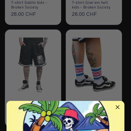
T-shirt Goblin kids -
T-shirt Give’em hell
Broken Society
kids - Broken Society
Prix
26.00 CHF
Prix
26.00 CHF
habituel
habituel
Short Rébellion -Painful
Chaussettes en coton -
Painful
Prix
40.00 CHF
Prix
12.00 CHF
habituel
habituel