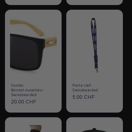
habituel
habituel
Combo
Porte clef-
Bonnet+lunettes-
Swissbearded
Swissbearded
Prix
5.00 CHF
Prix
20.00 CHF
habituel
habituel