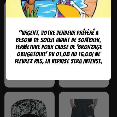
"URGENT. Votre vendeur préféré a
besoin de soleil avant de sombrer.
Fermeture pour cause de 'bronzage
obligatoire' du 01.08 au 16.08! Ne
pleurez pas, la reprise sera intense.
Chaussettes - Painful
T-shirt Snapback-
Painful
Prix
15.00 CHF
Prix
32.00 CHF
habituel
habituel