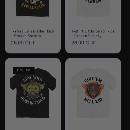
T-shirt Cereal killer kids
T-shirt Little terror kids
- Broken Society
- Broken Society
Prix
26.00 CHF
Prix
26.00 CHF
habituel
habituel
Épuisé