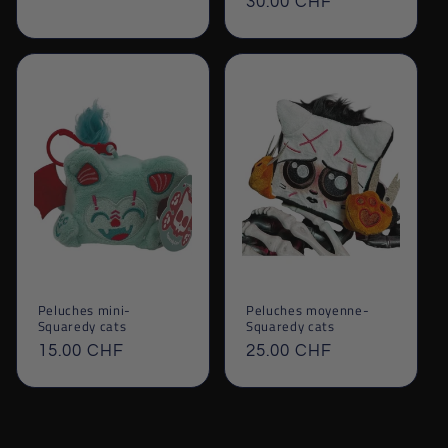
Prix
30.00 CHF
habituel
habituel
Peluches mini-
Peluches moyenne-
Squaredy cats
Squaredy cats
Prix
15.00 CHF
Prix
25.00 CHF
habituel
habituel