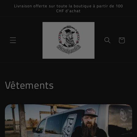
et
Livraison offerte sur toute la boutique à partir de 100
passer
CHF d'achat
au
contenu
Panier
C
Vêtements
o
l
l
e