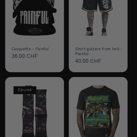
Casquette - Painful
Short guitare from hell-
Painful
Prix
36.00 CHF
Prix
40.00 CHF
habituel
habituel
Épuisé